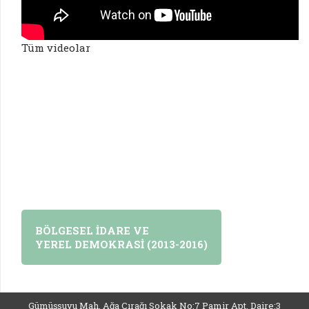
Tüm videolar
BÖLGESEL İDARE VE
YEREL DEMOKRASİ (2013-2016)
Gümüşsuyu Mah. Ağa Çırağı Sokak No:7 Pamir Apt. Daire:3