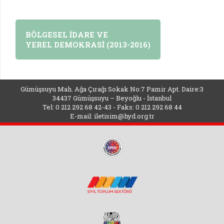
BÖLGESEL İDARE VE
YEREL DEMOKRASİ (2013-2016)
Gümüşsuyu Mah. Ağa Çırağı Sokak No:7 Pamir Apt. Daire:3
34437 Gümüşsuyu – Beyoğlu - İstanbul
Tel: 0 212 292 68 42-43 - Faks: 0 212 292 68 44
E-mail:
iletisim@hyd.org.tr