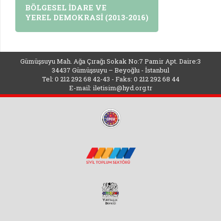
BÖLGESEL İDARE VE
YEREL DEMOKRASİ (2013-2016)
Gümüşsuyu Mah. Ağa Çırağı Sokak No:7 Pamir Apt. Daire:3
34437 Gümüşsuyu – Beyoğlu - İstanbul
Tel: 0 212 292 68 42-43 - Faks: 0 212 292 68 44
E-mail:
iletisim@hyd.org.tr