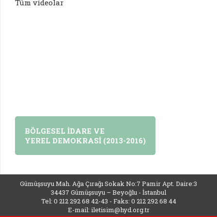
Tüm videolar
BÖLGESEL İDARE VE
YEREL DEMOKRASİ (2013-2016)
Gümüşsuyu Mah. Ağa Çırağı Sokak No:7 Pamir Apt. Daire:3
34437 Gümüşsuyu – Beyoğlu - İstanbul
Tel: 0 212 292 68 42-43 - Faks: 0 212 292 68 44
E-mail:
iletisim@hyd.org.tr