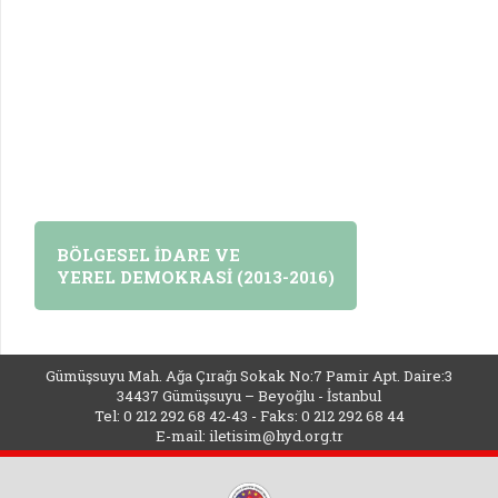
BÖLGESEL İDARE VE
YEREL DEMOKRASİ (2013-2016)
Gümüşsuyu Mah. Ağa Çırağı Sokak No:7 Pamir Apt. Daire:3
34437 Gümüşsuyu – Beyoğlu - İstanbul
Tel: 0 212 292 68 42-43 - Faks: 0 212 292 68 44
E-mail:
iletisim@hyd.org.tr