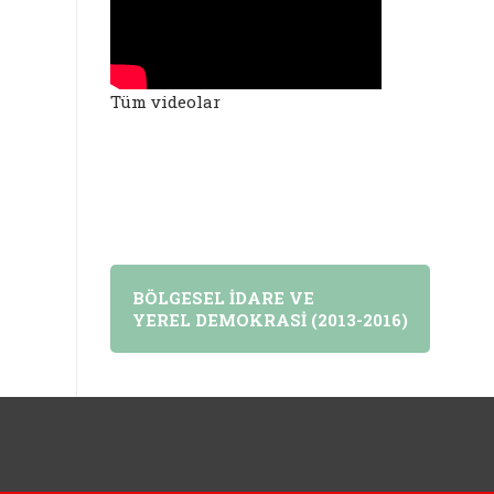
Tüm videolar
BÖLGESEL İDARE VE
YEREL DEMOKRASİ (2013-2016)