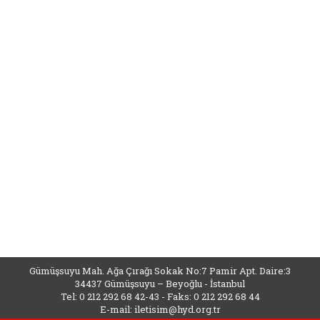
Gümüşsuyu Mah. Ağa Çırağı Sokak No:7 Pamir Apt. Daire:3
34437 Gümüşsuyu – Beyoğlu - İstanbul
Tel: 0 212 292 68 42-43 - Faks: 0 212 292 68 44
E-mail:
iletisim@hyd.org.tr