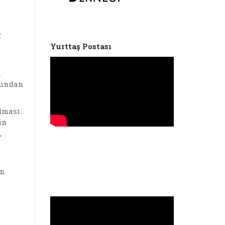
r
Yurttaş Postası
n
 bundan
lması.
in
,
ın