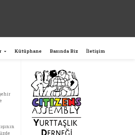
r
Kütüphane
Basında Biz
İletişim
şehir
e
.
tışının
müzde