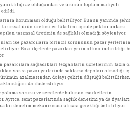
ayanıklılığı az olduğundan ve ürünün toplam maliyeti
 edildi.
arının korunması olduğu belirtiliyor. Bunun yanında şehi
 tarımsal ürün üretimi ve tüketimi içinde pek bir anlamı
 yapılan tarımsal üretimin de sağlıklı olmadığı söyleniyor.
nları ise pazarcıların birincil sorununun pazar yerlerini
rtiyor. Bazı ilçelerde pazarları yerin altına indirildiği,
or.
in pazarcılara sağladıkları tezgahların ücretlerinin fazla o
dıktan sonra pazar yerlerinde saklama depoları olmadığı iç
sürümün azalmasından dolayı gelirin düştüğü belirtilirken
klandığını da ifade ediliyor.
depolama sorunu ve semtlerde bulunan marketlerin
. Ayrıca, semt pazarlarında sağlık denetimi ya da fiyatlar
ca bir denetim mekanizması olması gerektiği belirtiliyor.