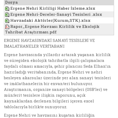
Dosya
Ergene Nehri Kirliliği Haber İzleme.xlsx
Ergene Nehri-Dereler-Sanayi Tesisleri .xlsx
Havzadaki Aktörler(Kurum,STK).xlsx
Rapor_Ergene Havzası Kirlilik ve Ekolojik
Tahribat Araştırması.pdf
ERGENE HAVZASINDAKİ SANAYİ TESİSLERİ VE
İMALATHANELER VERİTABANI
Ergene havzasında yıllardır artarak yaşanan kirlilik
ve süregiden ekolojik tahribatla ilgili çalışmalara
faydalı olması amacıyla, şehir plancısı Seda Elhan’ın
hazırladığı veritabanında, Ergene Nehri ve nehri
besleyen akarsular üzerinde yer alan sanayi tesisleri
ve imâlathanelerin bir envanteri bulunuyor.
Araştırmanın, organize sanayi bölgeleri (OSB’ler) ve
münferit tesislere ilişkin raporunu, açık
kaynaklardan derlenen bilgileri içeren excel
tablolarıyla birlikte sunuyoruz.
Ergene Nehri ve havzasını kuşatan kirliliğin