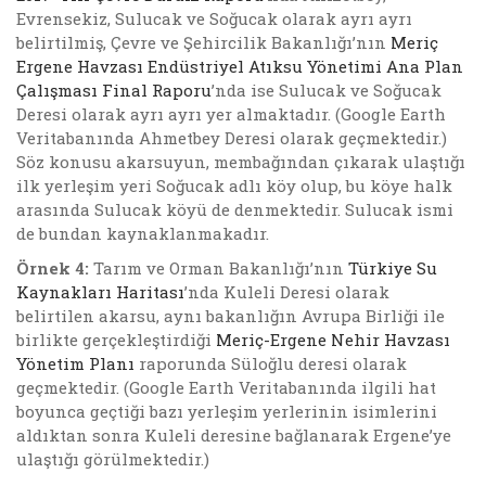
Evrensekiz, Sulucak ve Soğucak olarak ayrı ayrı
belirtilmiş, Çevre ve Şehircilik Bakanlığı’nın
Meriç
Ergene Havzası Endüstriyel Atıksu Yönetimi Ana Plan
Çalışması Final Raporu
’nda ise Sulucak ve Soğucak
Deresi olarak ayrı ayrı yer almaktadır. (Google Earth
Veritabanında Ahmetbey Deresi olarak geçmektedir.)
Söz konusu akarsuyun, membağından çıkarak ulaştığı
ilk yerleşim yeri Soğucak adlı köy olup, bu köye halk
arasında Sulucak köyü de denmektedir. Sulucak ismi
de bundan kaynaklanmakadır.
Örnek 4:
Tarım ve Orman Bakanlığı’nın
Türkiye Su
Kaynakları Haritası
’nda Kuleli Deresi olarak
belirtilen akarsu, aynı bakanlığın Avrupa Birliği ile
birlikte gerçekleştirdiği
Meriç-Ergene Nehir Havzası
Yönetim Planı
raporunda Süloğlu deresi olarak
geçmektedir. (Google Earth Veritabanında ilgili hat
boyunca geçtiği bazı yerleşim yerlerinin isimlerini
aldıktan sonra Kuleli deresine bağlanarak Ergene’ye
ulaştığı görülmektedir.)