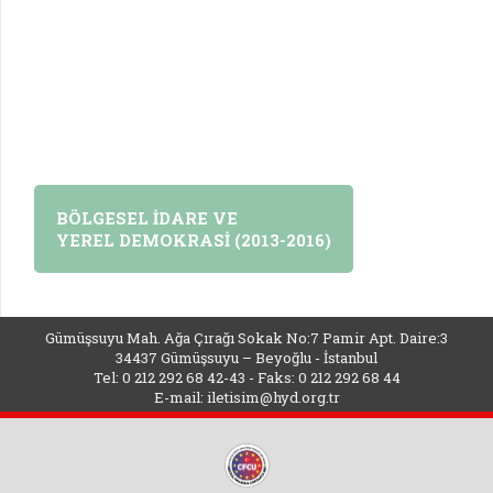
BÖLGESEL İDARE VE
YEREL DEMOKRASİ (2013-2016)
Gümüşsuyu Mah. Ağa Çırağı Sokak No:7 Pamir Apt. Daire:3
34437 Gümüşsuyu – Beyoğlu - İstanbul
Tel: 0 212 292 68 42-43 - Faks: 0 212 292 68 44
E-mail:
iletisim@hyd.org.tr