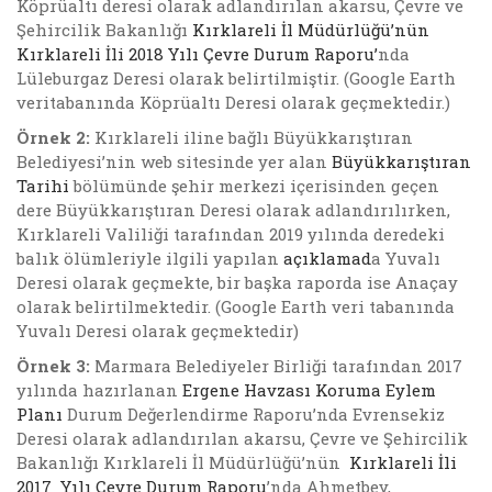
Köprüaltı deresi olarak adlandırılan akarsu, Çevre ve
Şehircilik Bakanlığı
Kırklareli İl Müdürlüğü’nün
Kırklareli İli 2018 Yılı Çevre Durum Raporu’
nda
Lüleburgaz Deresi olarak belirtilmiştir. (Google Earth
veritabanında Köprüaltı Deresi olarak geçmektedir.)
Örnek 2:
Kırklareli iline bağlı Büyükkarıştıran
Belediyesi’nin web sitesinde yer alan
Büyükkarıştıran
Tarihi
bölümünde şehir merkezi içerisinden geçen
dere Büyükkarıştıran Deresi olarak adlandırılırken,
Kırklareli Valiliği tarafından 2019 yılında deredeki
balık ölümleriyle ilgili yapılan
açıklamad
a Yuvalı
Deresi olarak geçmekte, bir başka raporda ise Anaçay
olarak belirtilmektedir. (Google Earth veri tabanında
Yuvalı Deresi olarak geçmektedir)
Örnek 3:
Marmara Belediyeler Birliği tarafından 2017
yılında hazırlanan
Ergene Havzası Koruma Eylem
Planı
Durum Değerlendirme Raporu’nda Evrensekiz
Deresi olarak adlandırılan akarsu, Çevre ve Şehircilik
Bakanlığı Kırklareli İl Müdürlüğü’nün
Kırklareli İli
2017 Yılı Çevre Durum Raporu
’nda Ahmetbey,