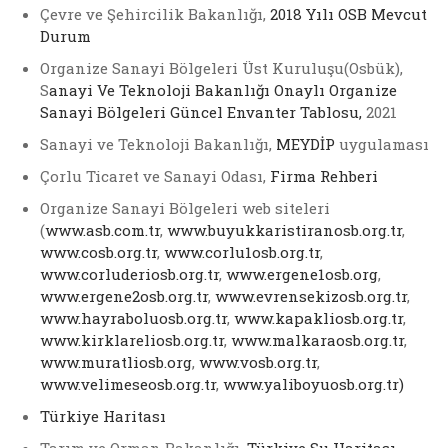
Çevre ve Şehircilik Bakanlığı,
2018 Yılı OSB Mevcut
Durum
Organize Sanayi Bölgeleri Üst Kuruluşu(Osbük),
S
anayi Ve Teknoloji Bakanlığı Onaylı Organize
Sanayi Bölgeleri Güncel Envanter Tablosu,
2021
Sanayi ve Teknoloji Bakanlığı,
MEYDİP
uygulaması
Çorlu Ticaret ve Sanayi Odası,
Firma Rehberi
Organize Sanayi Bölgeleri web siteleri
(
www.asb.com.tr
,
www.buyukkaristiranosb.org.tr
,
www.cosb.org.tr
,
www.corlu1osb.org.tr
,
www.corluderiosb.org.tr
,
www.ergene1osb.org
,
www.ergene2osb.org.tr
,
www.evrensekizosb.org.tr
,
www.hayraboluosb.org.tr
,
www.kapakliosb.org.tr
,
www.kirklareliosb.org.tr
,
www.malkaraosb.org.tr
,
www.muratliosb.org
,
www.vosb.org.tr
,
www.velimeseosb.org.tr
,
www.yaliboyuosb.org.tr)
Türkiye Haritası
Tarım ve Orman Bakanlığı,
Türkiye Su Haritası,