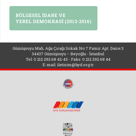
BÖLGESEL İDARE VE
YEREL DEMOKRASİ (2013-2016)
Gümüşsuyu Mah. Ağa Çırağı Sokak No:7 Pamir Apt. Daire:3
34437 Gümüşsuyu – Beyoğlu - İstanbul
Tel: 0 212 292 68 42-43 - Faks: 0 212 292 68 44
E-mail:
iletisim@hyd.org.tr