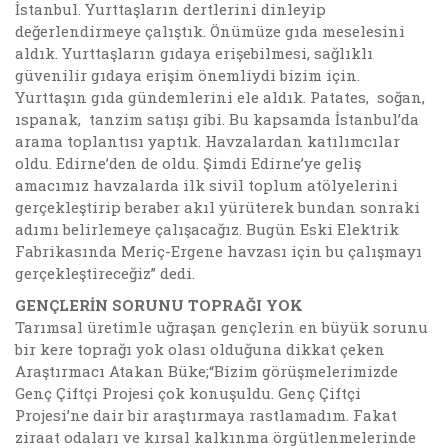
İstanbul. Yurttaşların dertlerini dinleyip
değerlendirmeye çalıştık. Önümüze gıda meselesini
aldık. Yurttaşların gıdaya erişebilmesi, sağlıklı
güvenilir gıdaya erişim önemliydi bizim için.
Yurttaşın gıda gündemlerini ele aldık. Patates, soğan,
ıspanak, tanzim satışı gibi. Bu kapsamda İstanbul’da
arama toplantısı yaptık. Havzalardan katılımcılar
oldu. Edirne’den de oldu. Şimdi Edirne’ye geliş
amacımız havzalarda ilk sivil toplum atölyelerini
gerçekleştirip beraber akıl yürüterek bundan sonraki
adımı belirlemeye çalışacağız. Bugün Eski Elektrik
Fabrikasında Meriç-Ergene havzası için bu çalışmayı
gerçekleştireceğiz” dedi.
GENÇLERİN SORUNU TOPRAĞI YOK
Tarımsal üretimle uğraşan gençlerin en büyük sorunu
bir kere toprağı yok olası olduğuna dikkat çeken
Araştırmacı Atakan Büke;“Bizim görüşmelerimizde
Genç Çiftçi Projesi çok konuşuldu. Genç Çiftçi
Projesi’ne dair bir araştırmaya rastlamadım. Fakat
ziraat odaları ve kırsal kalkınma örgütlenmelerinde