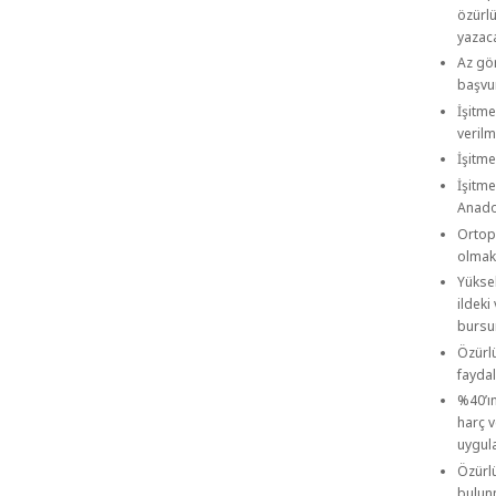
özürlü
yazaca
Az gör
başvur
İşitme
verilm
İşitme
İşitm
Anadol
Ortope
olmak
Yükse
ildek
bursun
Özürl
faydal
%40’ı
harç 
uygul
Özürl
bulun