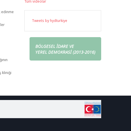
Tüm videolar
ek edinme
Tweets by hydturkiye
iler
BÖLGESEL İDARE VE
YEREL DEMOKRASİ (2013-2016)
ğının
 kliniği