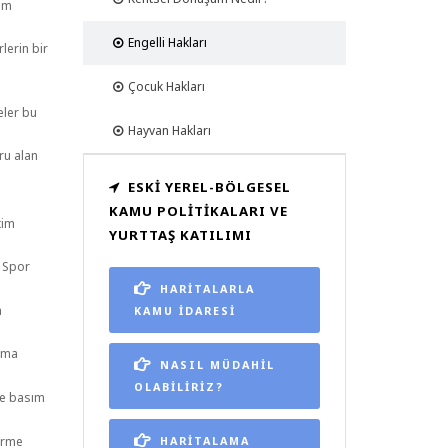
tim
Engelli Hakları
lerin bir
Çocuk Hakları
eler bu
Hayvan Hakları
ru alan
ESKI YEREL-BÖLGESEL
KAMU POLITIKALARI VE
tim
YURTTAŞ KATILIMI
r Spor
HARİTALARLA
a
KAMU İDARESİ
ırma
NASIL MÜDAHİL
OLABİLİRİZ?
 ve basım
Görme
HARİTALAMA