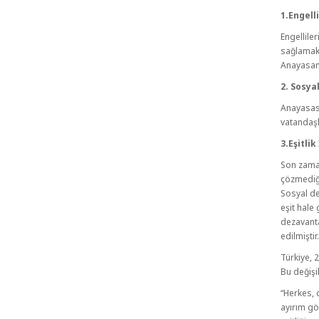
1.Engell
Engellile
sağlamak 
Anayasamı
2. Sosya
Anayasası
vatandaşl
3.Eşitlik
Son zaman
çözmediği
Sosyal de
eşit hale
dezavantaj
edilmiştir
Türkiye, 
Bu değişi
“Herkes, d
ayırım gö