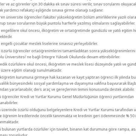
ler ve az görenler için 30 dakika ek sınav süresi verilir, sınav sorularını okuyacak
k yardımcı refakatçi eşliğinde sınava girme olanağı sağlanır.
en üniversite öğrencileri fakülte/ yükseköğretim bölüm amirliklerine yazılı olar
up sınav sorularının büyük puntolu harflerle yazılmış olmalarını sağlayabilirler.
 engellilere okul öncesi, ilköğretim ve ortaöğretimde gündüzlü ve yatılı eğitim h
ektedir.
 engelli çocuklar meslek liselerine sınavsız yerleşebilirler.
e özürlü öğrenciler ortaöğrenimlerini tamamladıktan sonra yükseköğrenimlerini 
u Üniversitesi’ ne bağlı Entegre Yüksek Okulunda devam ettirebilirler.
dik özürlülere okul öncesi, ilköğretim ve meslek lisesi düzeyinde yatılı ve gün
 üzere eğitim olanağı sunulmaktadır.
köğretim kurumuna girmeye hak kazanan ve kayıt yaptıran öğrenci ilk yılında b
i valilik bünyesindeki sosyal yardımlaşma ve dayanışma vakfına başvurarak Başb
dan yararlanabilir, ders araç ve gereçlerinin temini konusunda destek alabilir.
ü öğrenciler Kredi ve Yurtlar Kurumu Genel Müdürlüğünün öğrenci yurtlarından
anabilirler.
n üzerinde özürlü olduğunu belgeleyenlere Kredi ve Yurtlar Kurumu tarafından 
ve öğrenim kredilerinde öncelik tanınmakta ve kredinin geri ödenmesinde % 50 
anmaktadır.
ü bulunan yurtlarda özürlüler için tuvalet, binanın kat durumuna göre rampa, a
ması zorunludur.