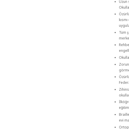
Uzun 
Okulla
Özürlü
kısmı 
uygul
Tüm şe
merkez
Rehbe
engell
Okulla
Zorunl
görmel
Özürlü
Feder
Zihins
okulla
İlköğ
eğitim
Braill
evi ma
Ortope