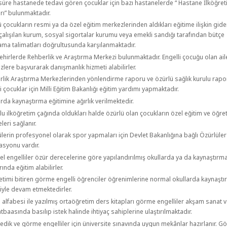
süre hastanede tedavi gören çocuklar için bazı hastanelerde “ Hastane İlköğre
rı” bulunmaktadır.
 çocukların resmi ya da özel eğitim merkezlerinden aldıkları eğitime ilişkin gider
çalışılan kurum, sosyal sigortalar kurumu veya emekli sandığı tarafından bütçe
ama talimatları doğrultusunda karşılanmaktadır.
hirlerde Rehberlik ve Araştırma Merkezi bulunmaktadır. Engelli çocuğu olan ail
lere başvurarak danışmanlık hizmeti alabilirler.
rlik Araştırma Merkezlerinden yönlendirme raporu ve özürlü sağlık kurulu rapo
i çocuklar için Milli Eğitim Bakanlığı eğitim yardımı yapmaktadır.
rda kaynaştırma eğitimine ağırlık verilmektedir.
u ilköğretim çağında oldukları halde özürlü olan çocukların özel eğitim ve öğre
eri sağlanır.
lerin profesyonel olarak spor yapmaları için Devlet Bakanlığına bağlı Özürlüle
asyonu vardır.
el engelliler özür derecelerine göre yapılandırılmış okullarda ya da kaynaştırm
rında eğitim alabilirler.
retimi bitiren görme engelli öğrenciler öğrenimlerine normal okullarda kaynaşt
iyle devam etmektedirler.
e alfabesi ile yazılmış ortaöğretim ders kitapları görme engelliler akşam sanat
tbaasında basılıp istek halinde ihtiyaç sahiplerine ulaştırılmaktadır.
dik ve görme engelliler için üniversite sınavında uygun mekânlar hazırlanır. 