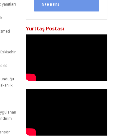
 yanıtları
REHBERİ
ak
Yurttaş Postası
izmeti
Eskişehir
düzlü
ulunduğu
akanlık
uygulanan
indirim
sansör