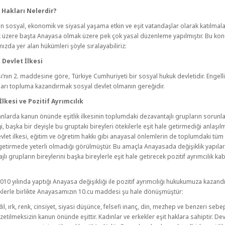
i Hakları Nelerdir?
rin sosyal, ekonomik ve siyasal yaşama etkin ve eşit vatandaşlar olarak katılmala
üzere başta Anayasa olmak üzere pek çok yasal düzenleme yapılmıştır. Bu konu
zda yer alan hükümleri şöyle sıralayabiliriz:
l Devlet İlkesi
’nın 2. maddesine göre, Türkiye Cumhuriyeti bir sosyal hukuk devletidir. Engell
arı topluma kazandırmak sosyal devlet olmanın gereğidir.
 İlkesi ve Pozitif Ayrımcılık
larda kanun önünde eşitlik ilkesinin toplumdaki dezavantajlı grupların sorunla
, başka bir deyişle bu gruptaki bireyleri ötekilerle eşit hale getirmediği anlaşılmı
vlet ilkesi, eğitim ve öğretim hakkı gibi anayasal önlemlerin de toplumdaki tüm 
 getirmede yeterli olmadığı görülmüştür. Bu amaçla Anayasada değişiklik yapılar
lı grupların bireylerini başka bireylerle eşit hale getirecek pozitif ayrımcılık ka
.
2010 yılında yaptığı Anayasa değişikliği ile pozitif ayrımcılığı hukukumuza kazandı
klerle birlikte Anayasamızın 10.cu maddesi şu hale dönüşmüştür:
il, ırk, renk, cinsiyet, siyasi düşünce, felsefi inanç, din, mezhep ve benzeri sebe
zetilmeksizin kanun önünde eşittir. Kadınlar ve erkekler eşit haklara sahiptir. Dev