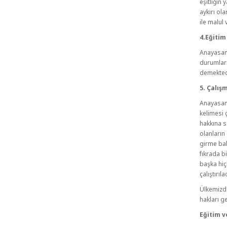
eşitliğin
aykırı ola
ile malul 
4.Eğitim
Anayasanı
durumları 
demekted
5. Çalış
Anayasanı
kelimesi 
hakkına s
olanların
girme bak
fıkrada b
başka hiç
çalıştırıl
Ülkemizde
hakları g
Eğitim v