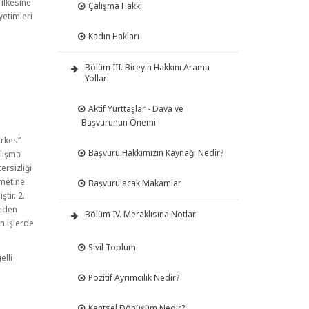
 ilkesine
Çalışma Hakkı
yetimleri
Kadın Hakları
Bölüm III. Bireyin Hakkını Arama
Yolları
Aktif Yurttaşlar - Dava ve
Başvurunun Önemi
erkes”
Başvuru Hakkımızın Kaynağı Nedir?
alışma
ersizliği
zmetine
Başvurulacak Makamlar
tir. 2.
erden
Bölüm IV. Meraklısına Notlar
n işlerde
Sivil Toplum
elli
Pozitif Ayrımcılık Nedir?
Kentsel Dönüşüm Nedir?