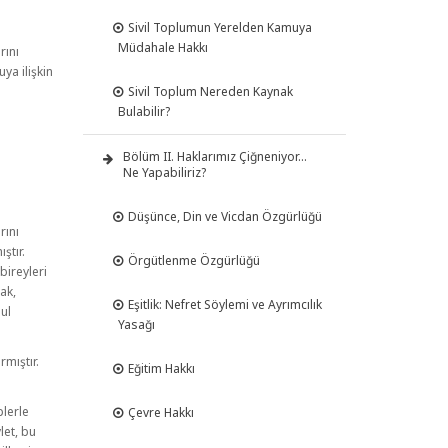
Sivil Toplumun Yerelden Kamuya
Müdahale Hakkı
rını
ya ilişkin
Sivil Toplum Nereden Kaynak
Bulabilir?
i
Bölüm II. Haklarımız Çiğneniyor…
Ne Yapabiliriz?
Düşünce, Din ve Vicdan Özgürlüğü
rını
ştır.
Örgütlenme Özgürlüğü
bireyleri
ak,
Eşitlik: Nefret Söylemi ve Ayrımcılık
bul
Yasağı
rmıştır.
Eğitim Hakkı
plerle
Çevre Hakkı
let, bu