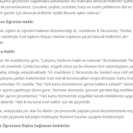
 yaşama geçmesini sağlamakla yükümlüdür. Bu maksatla alınacak tedbirler eşitlik
rak yorumlanamaz. Çocuklar, yaşlılar, özürlüler, harp ve vazife şehitlerinin dul ve 
ve gaziler için alınacak tedbirler eşitlik ilkesine aykırı olamaz.”
 ve Öğretim Hakkı
n, eğitim ve öğretim hakkının düzenlendiği 42. maddenin 8. fıkrasında, “Devlet,
sebebiyle özel eğitime ihtiyacı olanları topluma yararlı kılacak tedbirleri alır”
ir.
ma Hakkı
n 49. maddesine göre, “Çalışma, herkesin hakkı ve ödevidir.” Bu hükümdeki “h
çok önemlidir. Çünkü buradan, engelli olsun ya da olmasın tüm vatandaşların ç
ahip olduğu anlaşılmaktadır. 50. maddenin 2. fıkrasında da, bedenî veya ruhî yet
 çalışma şartları bakımından özel olarak korunacakları öngörülmüştür. Kamu hi
ımından 70. madde, “Her Türk kamu hizmetlerine girme hakkına sahiptir” denmiş
ir ayırım yapılmıştır. Buna göre, “Hizmete alınmada, görevin gerektirdiği nitelikl
bir ayırım gözetilemez.” Yani kamu hizmetinde engelliler kendi niteliklerine uygu
acaklardır. Tabii ki bu kural özel sektör için de geçerlidir.
, anayasada yer alan bu ilkeler çerçevesinde yapılan yasal düzenlemelerle eng
erçek yaşamda karşılığını bulmuştur. Bunların bazıları aşağıda listelenmiştir.
e Öğretime İlişkin Sağlanan İmkânlar