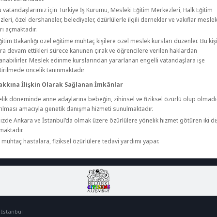
 vatandaşlarımız için Türkiye İş Kurumu, Mesleki Eğitim Merkezleri, Halk Eğitim
leri, özel dershaneler, belediyeler, özürlülerle ilgili dernekler ve vakıflar mesl
rı açmaktadır.
Eğitim Bakanlığı özel eğitime muhtaç kişilere özel meslek kursları düzenler. Bu kiş
ra devam ettikleri sürece kanunen çırak ve öğrencilere verilen haklardan
anabilirler. Meslek edinme kurslarından yararlanan engelli vatandaşlara işe
tirilmede öncelik tanınmaktadır
akkına İlişkin Olarak Sağlanan İmkânlar
lik döneminde anne adaylarına bebeğin, zihinsel ve fiziksel özürlü olup olmadı
ırılması amacıyla genetik danışma hizmeti sunulmaktadır.
zde Ankara ve İstanbul’da olmak üzere özürlülere yönelik hizmet götüren iki diş
maktadır.
y muhtaç hastalara, fiziksel özürlülere tedavi yardımı yapar.
 İstanbul