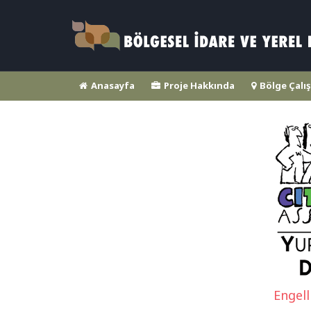
Anasayfa
Proje Hakkında
Bölge Çalış
Engell