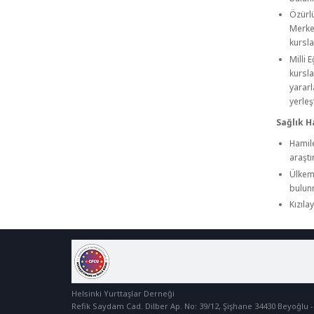
Özürlü
Merkez
kursla
Milli 
kursla
yararl
yerleş
Sağlık H
Hamile
araşt
Ülkemi
bulun
Kızıla
Helsinki Yurttaşlar Derneği
Refik Saydam Cad. Dilber Ap. No: 39/12, Şişhane 34430 Beyoğlu -