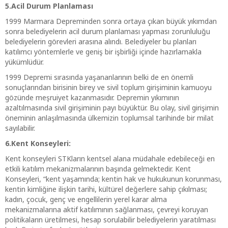
5.Acil Durum Planlaması
1999 Marmara Depreminden sonra ortaya çıkan büyük yıkımdan
sonra belediyelerin acil durum planlaması yapması zorunluluğu
belediyelerin görevleri arasına alındı. Belediyeler bu planları
katılımcı yöntemlerle ve geniş bir işbirliği içinde hazırlamakla
yükümlüdür.
1999 Depremi sırasında yaşananlarının belki de en önemli
sonuçlarından birisinin birey ve sivil toplum girişiminin kamuoyu
gözünde meşruiyet kazanmasıdır. Depremin yıkımının
azaltılmasında sivil girişiminin payı büyüktür. Bu olay, sivil girişimin
öneminin anlaşılmasında ülkemizin toplumsal tarihinde bir milat
sayılabilir.
6.Kent Konseyleri:
Kent konseyleri STKların kentsel alana müdahale edebileceği en
etkili katılım mekanizmalarının başında gelmektedir. Kent
Konseyleri, “kent yaşamında; kentin hak ve hukukunun korunması,
kentin kimliğine ilişkin tarihi, kültürel değerlere sahip çıkılması;
kadın, çocuk, genç ve engellilerin yerel karar alma
mekanizmalarına aktif katılımının sağlanması, çevreyi koruyan
politikaların üretilmesi, hesap sorulabilir belediyelerin yaratılması