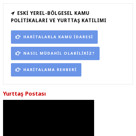
ESKI YEREL-BÖLGESEL KAMU
POLITIKALARI VE YURTTAŞ KATILIMI
HARİTALARLA KAMU İDARESİ
NASIL MÜDAHİL OLABİLİRİZ?
HARİTALAMA REHBERİ
Yurttaş Postası