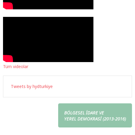
Tüm videolar
Tweets by hydturkiye
BÖLGESEL İDARE VE
YEREL DEMOKRASİ (2013-2016)