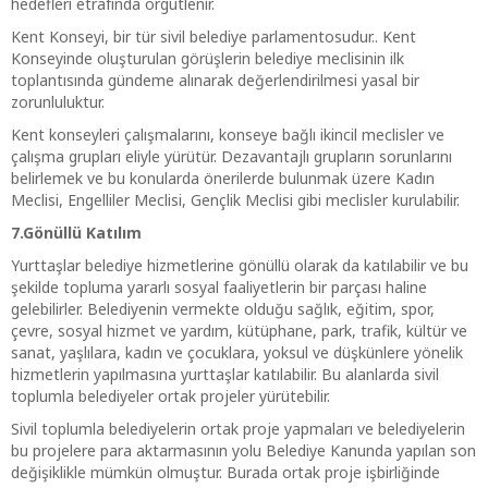
hedefleri etrafında örgütlenir.
Kent Konseyi, bir tür sivil belediye parlamentosudur.. Kent
Konseyinde oluşturulan görüşlerin belediye meclisinin ilk
toplantısında gündeme alınarak değerlendirilmesi yasal bir
zorunluluktur.
Kent konseyleri çalışmalarını, konseye bağlı ikincil meclisler ve
çalışma grupları eliyle yürütür. Dezavantajlı grupların sorunlarını
belirlemek ve bu konularda önerilerde bulunmak üzere Kadın
Meclisi, Engelliler Meclisi, Gençlik Meclisi gibi meclisler kurulabilir.
7.Gönüllü Katılım
Yurttaşlar belediye hizmetlerine gönüllü olarak da katılabilir ve bu
şekilde topluma yararlı sosyal faaliyetlerin bir parçası haline
gelebilirler. Belediyenin vermekte olduğu sağlık, eğitim, spor,
çevre, sosyal hizmet ve yardım, kütüphane, park, trafik, kültür ve
sanat, yaşlılara, kadın ve çocuklara, yoksul ve düşkünlere yönelik
hizmetlerin yapılmasına yurttaşlar katılabilir. Bu alanlarda sivil
toplumla belediyeler ortak projeler yürütebilir.
Sivil toplumla belediyelerin ortak proje yapmaları ve belediyelerin
bu projelere para aktarmasının yolu Belediye Kanunda yapılan son
değişiklikle mümkün olmuştur. Burada ortak proje işbirliğinde