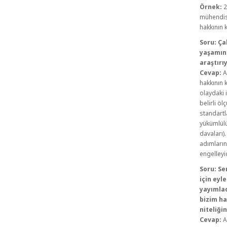
Örnek:
2
mühendisl
hakkının 
Soru: Ça
yaşamını
araştırı
Cevap:
A
hakkının 
olaydaki 
belirli öl
standartla
yükümlülü
davaları
adımların
engelleyi
Soru: Se
için eyl
yayımla
bizim ha
niteliği
Cevap:
A