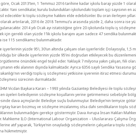
 göre, Ocak 2013’ten, 1 Temmuz 2016 tarihine kadar işkolu barajı yüzde 1 olara
aktır. Yani sendikalar, kurulu bulundukları işkolundaki toplam işçi sayısının en 
msil edecekler ki toplu sözleşme hakkını elde edebilsinler. Bu oran ilerleyen yılla
olarak artırılarak, 2016 ile 2018 Temmuz’u arasında yüzde 2, daha sonra ise y
gulanacaktır. 2014 yılı Ocak ayı istatistiğine göre 20 işkolunda toplu iş sözleşme
k için gerekli olan yüzde 1’lik işkolu barajını aşan sadece 47 sendika bulunmakt
 ise 115 sendikamız bulunmaktadır.
işyerlerinin yüzde 95’i, 30’un altında çalışanı olan işyerleridir. Dolayısıyla, 1,5 
 olduğu bir ülkede işyerlerinin yüzde 95’ini doğrudan etkileyecek bu düzenlemen
örgütlenme önündeki engel teşkil eder. Yaklaşık 7 milyona yakın çalışan, fiili olar
şmanın etki alanının dışında kalmaktadır. Ayrıca 6356 sayılı Sendika Yasasına g
akanlığı'nın verdiği toplu iş sözleşmesi yetkisine işverenin itiraz etmesi durum
sözleşmesi sürecinin durmaktadır.
İHM Vicdan Baykara Kararı – 1993 yılında Gaziantep Belediyesi ile toplu sözle
en üyeleri belediyenin sözleşme koşullarını yerine getirmemesi sebebiyle bölg
nde dava açmışlardır. Belediye suçlu bulunmuştur. Belediye’nin temyize götü
Yargıtay kararı bozmuş ve sözleşme imzalanmış olsa dahi sendikaların toplu sö
klarının bulunmadığını gerekçe göstermiştir. Dava Avrupa İnsan Hakları Mahke
ır. Mahkeme ILO (International Labour Organization – Uluslararası Çalışma Örg
erine atıf yaparak, Türkiye’nin onayladığı sözleşmelerin çalışanlara toplu sözl
na hükmetmiştir.