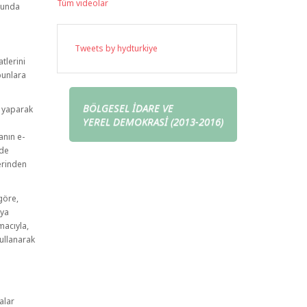
Tüm videolar
usunda
Tweets by hydturkiye
tlerini
bunlara
BÖLGESEL İDARE VE
ş yaparak
YEREL DEMOKRASİ (2013-2016)
anın e-
lde
zerinden
göre,
eya
acıyla,
kullanarak
alar