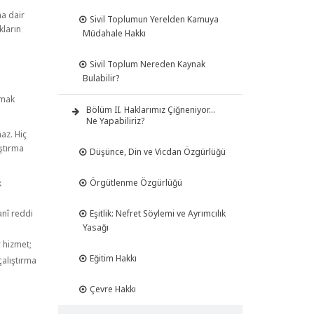
na dair
Sivil Toplumun Yerelden Kamuya
kların
Müdahale Hakkı
Sivil Toplum Nereden Kaynak
Bulabilir?
rmak
Bölüm II. Haklarımız Çiğneniyor…
Ne Yapabiliriz?
az. Hiç
ıştırma
Düşünce, Din ve Vicdan Özgürlüğü
Örgütlenme Özgürlüğü
k
Eşitlik: Nefret Söylemi ve Ayrımcılık
anî reddi
Yasağı
r hizmet;
Eğitim Hakkı
çalıştırma
Çevre Hakkı