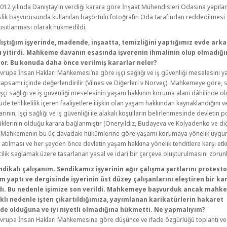
012 yılında Danıştay’ın verdiği karara göre İnşaat Mühendisleri Odasına yapıla
ik başvurusunda kullanılan başörtülü fotoğrafın Oda tarafından reddedilmesi
kısıtlanması olarak hükmedildi.
lıştığım işyerinde, madende, inşaatta, temizliğini yaptığımız evde ark
 yitirdi. Mahkeme davanın esasında işverenin ihmalinin olup olmadığı
yor. Bu konuda daha önce verilmiş kararlar neler?
vrupa İnsan Hakları Mahkemesi’ne göre işçi sağlığı ve iş güvenliği meselesini 
kapsamı içinde değerlendirilir (Vilnes ve Diğerleri v Norveç). Mahkemeye göre,
işçi sağlığı ve iş güvenliği meselesinin yaşam hakkının koruma alanı dâhilinde o
çüde tehlikelilik içeren faaliyetlere ilişkin olan yaşam hakkından kaynaklandığını 
rının, işçi sağlığı ve iş güvenliği ile alakalı koşulların belirlenmesinde devletin po
klerinin olduğu karara bağlanmıştır (Öneryıldız, Budayeva ve Kolyadenko ve diğ
). Mahkemenin bu üç davadaki hükümlerine göre yaşamı korumaya yönelik uygu
 atılması ve her şeyden önce devletin yaşam hakkına yönelik tehditlere karşı etki
cilik sağlamak üzere tasarlanan yasal ve idari bir çerçeve oluşturulmasını zorunlu
ndikalı çalışanım. Sendikamız işyerinin ağır çalışma şartlarını protes
em yaptı ve dergisinde işyerinin üst düzey çalışanlarını eleştiren bir ka
dı. Bu nedenle işimize son verildi. Mahkemeye başvurduk ancak mahk
klı nedenle işten çıkartıldığımıza, yayımlanan karikatürlerin hakaret
nde olduğuna ve iyi niyetli olmadığına hükmetti. Ne yapmalıyım?
vrupa İnsan Hakları Mahkemesine göre düşünce ve ifade özgürlüğü toplantı v