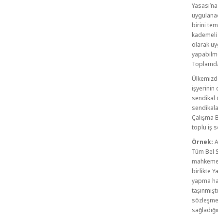
Yasası’na
uygulanac
birini te
kademeli 
olarak uy
yapabilme
Toplamda
Ülkemizde 
işyerinin
sendikal 
sendikala
Çalışma B
toplu iş 
Örnek:
A
Tüm Bel S
mahkemesi
birlikte 
yapma ha
taşınmışt
sözleşmel
sağladığı