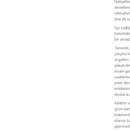
faaliyetle
denetleme
talimatla
yine de i
İşçi sağlı
bütünlükl
bir amaçtı
Temelde, 
çalışma k
örgütleri
iyileştir
insani gü
saatlerin
yeter düz
tehlikele
uluslarar
AİHM’in v
göre idar
bakımında
idareyi ö
getirmedi