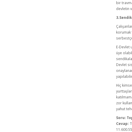
bir travm
devletin 
3.Sendi
Çalışanla
korumak v
serbestçe
E-Devlet 
üye olabi
sendikala
Devlet si
onaylanan
yapılabilir
Hiç kimse
yurttaşla
katılmam
zor kullan
yahut teh
Soru: To
Cevap:
T
11.600.55