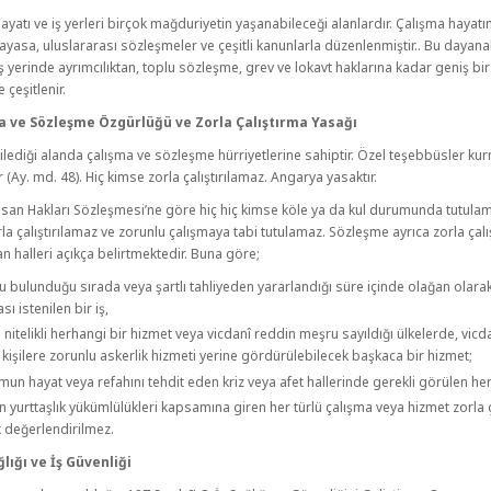
ayatı ve iş yerleri birçok mağduriyetin yaşanabileceği alanlardır. Çalışma hayatı
ayasa, uluslararası sözleşmeler ve çeşitli kanunlarla düzenlenmiştir.. Bu dayana
iş yerinde ayrımcılıktan, toplu sözleşme, grev ve lokavt haklarına kadar geniş bir
 çeşitlenir.
a ve Sözleşme Özgürlüğü ve Zorla Çalıştırma Yasağı
ilediği alanda çalışma ve sözleşme hürriyetlerine sahiptir. Özel teşebbüsler ku
r (Ay. md. 48). Hiç kimse zorla çalıştırılamaz. Angarya yasaktır.
san Hakları Sözleşmesi’ne göre hiç hiç kimse köle ya da kul durumunda tutulam
la çalıştırılamaz ve zorunlu çalışmaya tabi tutulamaz. Sözleşme ayrıca zorla çal
n halleri açıkça belirtmektedir. Buna göre;
u bulunduğu sırada veya şartlı tahliyeden yararlandığı süre içinde olağan olara
ı istenilen bir iş,
 nitelikli herhangi bir hizmet veya vicdanî reddin meşru sayıldığı ülkelerde, vicd
kişilere zorunlu askerlik hizmeti yerine gördürülebilecek başkaca bir hizmet;
un hayat veya refahını tehdit eden kriz veya afet hallerinde gerekli görülen he
 yurttaşlık yükümlülükleri kapsamına giren her türlü çalışma veya hizmet zorla 
k değerlendirilmez.
ğlığı ve İş Güvenliği