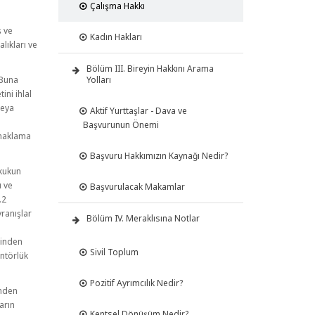
Çalışma Hakkı
ş ve
Kadın Hakları
lıkları ve
Bölüm III. Bireyin Hakkını Arama
Yolları
 Buna
ini ihlal
veya
Aktif Yurttaşlar - Dava ve
e
Başvurunun Önemi
onaklama
Başvuru Hakkımızın Kaynağı Nedir?
ukukun
ı ve
Başvurulacak Makamlar
.2
ranışlar
Bölüm IV. Meraklısına Notlar
a
cinden
Sivil Toplum
antörlük
Pozitif Ayrımcılık Nedir?
inden
ların
Kentsel Dönüşüm Nedir?