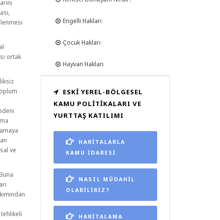
arını
ası,
Engelli Hakları
emlenmesi
Çocuk Hakları
al
sı ortak
Hayvan Hakları
iksiz
 toplum
ESKI YEREL-BÖLGESEL
KAMU POLITIKALARI VE
nedeni
YURTTAŞ KATILIMI
ışma
ılamaya
kan
HARİTALARLA
usal ve
KAMU İDARESİ
 Buna
NASIL MÜDAHİL
arı
OLABİLİRİZ?
akımından
tehlikeli
HARİTALAMA