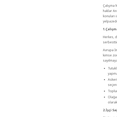
Çalışma h
haklar An
konuları 
yelpazede
1.Çalışm
Herkes, d
serbestti
Avrupa İn
kimse zor
sayılmaya
Tutukl
yapmas
Askeri
seçen 
Toplum
Olağan
olara
2.İşçi Sa