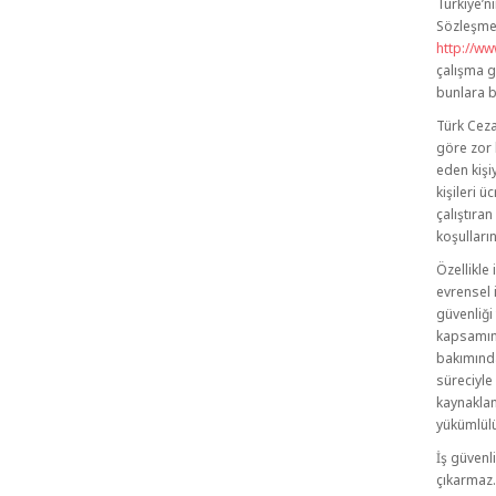
Türkiye’n
Sözleşmes
http://ww
çalışma g
bunlara b
Türk Ceza
göre zor k
eden kişiy
kişileri ü
çalıştıra
koşulların
Özellikl
evrensel 
güvenliği
kapsamınd
bakımında
süreciyle
kaynaklan
yükümlül
İş güvenl
çıkarmaz. 