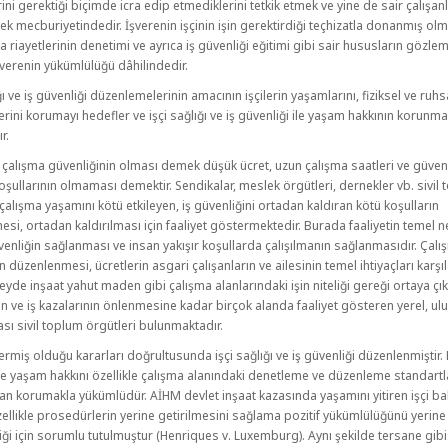
rini gerektiği biçimde icra edip etmediklerini tetkik etmek ve yine de sair çalışanl
k mecburiyetindedir. İşverenin işçinin işin gerektirdiği teçhizatla donanmış olm
ra riayetlerinin denetimi ve ayrıca iş güvenliği eğitimi gibi sair hususların gözl
şverenin yükümlülüğü dâhilindedir.
ğı ve iş güvenliği düzenlemelerinin amacının işçilerin yaşamlarını, fiziksel ve ruhs
erini korumayı hedefler ve işçi sağlığı ve iş güvenliği ile yaşam hakkının korunma
r.
çalışma güvenliğinin olması demek düşük ücret, uzun çalışma saatleri ve güvenl
oşullarının olmaması demektir. Sendikalar, meslek örgütleri, dernekler vb. sivil
 çalışma yaşamını kötü etkileyen, iş güvenliğini ortadan kaldıran kötü koşulların
ilmesi, ortadan kaldırılması için faaliyet göstermektedir. Burada faaliyetin temel 
venliğin sağlanması ve insan yakışır koşullarda çalışılmanın sağlanmasıdır. Çal
in düzenlenmesi, ücretlerin asgari çalışanların ve ailesinin temel ihtiyaçları karş
eyde inşaat yahut maden gibi çalışma alanlarındaki işin niteliği gereği ortaya çı
rin ve iş kazalarının önlenmesine kadar birçok alanda faaliyet gösteren yerel, ul
ası sivil toplum örgütleri bulunmaktadır.
ermiş olduğu kararları doğrultusunda işçi sağlığı ve iş güvenliği düzenlenmiştir.
e yaşam hakkını özellikle çalışma alanındaki denetleme ve düzenleme standartl
n korumakla yükümlüdür. AİHM devlet inşaat kazasında yaşamını yitiren işçi b
zellikle prosedürlerin yerine getirilmesini sağlama pozitif yükümlülüğünü yerine
ği için sorumlu tutulmuştur (Henriques v. Luxemburg). Aynı şekilde tersane gibi 