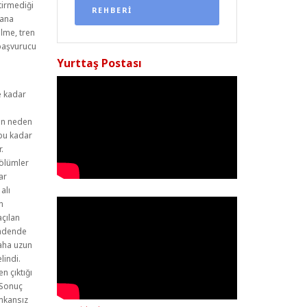
tirmediği
REHBERİ
dana
ilme, tren
 başvurucu
Yurttaş Postası
e kadar
ken neden
bu kadar
.
 ölümler
ar
alı
n
açılan
Madende
daha uzun
lindi.
n çıktığı
 Sonuç
imkansız