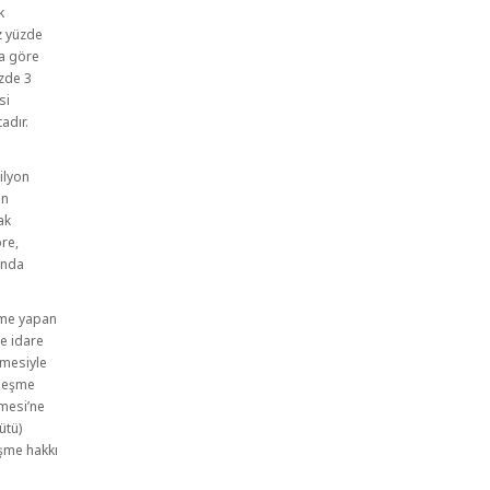
k
az yüzde
ra göre
üzde 3
si
adır.
milyon
in
ak
öre,
unda
şme yapan
e idare
rmesiyle
zleşme
mesi’ne
ütü)
eşme hakkı