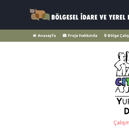
Anasayfa
Proje Hakkında
Bölge Çalış
Çalış