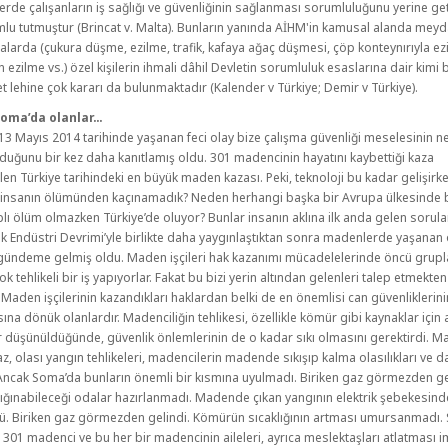
şlerde çalışanların iş sağlığı ve güvenliğinin sağlanması sorumluluğunu yerine ge
mlu tutmuştur (Brincat v. Malta). Bunların yanında AİHM'in kamusal alanda mey
alarda (çukura düşme, ezilme, trafik, kafaya ağaç düşmesi, çöp konteynırıyla ez
n ezilme vs.) özel kişilerin ihmali dâhil Devletin sorumluluk esaslarına dair kimi
et lehine çok kararı da bulunmaktadır (Kalender v Türkiye; Demir v Türkiye).
Soma’da olanlar…
3 Mayıs 2014 tarihinde yaşanan feci olay bize çalışma güvenliği meselesinin n
duğunu bir kez daha kanıtlamış oldu. 301 madencinin hayatını kaybettiği kaza
n Türkiye tarihindeki en büyük maden kazası. Peki, teknoloji bu kadar gelişir
 insanın ölümünden kaçınamadık? Neden herhangi başka bir Avrupa ülkesinde 
lı ölüm olmazken Türkiye’de oluyor? Bunlar insanın aklına ilk anda gelen sorular
k Endüstri Devrimi’yle birlikte daha yaygınlaştıktan sonra madenlerde yaşanan
gündeme gelmiş oldu. Maden işçileri hak kazanımı mücadelelerinde öncü grupl
ok tehlikeli bir iş yapıyorlar. Fakat bu bizi yerin altından gelenleri talep etmekten 
Maden işçilerinin kazandıkları haklardan belki de en önemlisi can güvenliklerini
na dönük olanlardır. Madenciliğin tehlikesi, özellikle kömür gibi kaynaklar için 
düşünüldüğünde, güvenlik önlemlerinin de o kadar sıkı olmasını gerektirdi. 
az, olası yangın tehlikeleri, madencilerin madende sıkışıp kalma olasılıkları ve 
. Ancak Soma’da bunların önemli bir kısmına uyulmadı. Biriken gaz görmezden ge
 sığınabileceği odalar hazırlanmadı. Madende çıkan yangının elektrik şebekesinde
ü. Biriken gaz görmezden gelindi. Kömürün sıcaklığının artması umursanmadı.
 301 madenci ve bu her bir madencinin aileleri, ayrıca meslektaşları atlatması 