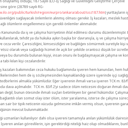
in onaylamış olduğu, 187 Sayılı ILO-İş Sağlığı ve Güvenliğini Geliştirme Çerçeve
ine göre (28789 sayılı RG-
w.ilo.org/public/turkish/region/eurpro/ankara/about/soz187.htm
) yurttaşların i
üvenliğini sağlayacak önlemlerin alınmış olması gerekir. İş kazaları, meslek hasta
ağlı ölümlerin engellenmesi için gerekli önlemler alınmalıdır.
 Kanununda da iş ve çalışma hürriyetinin ihlal edilmesi durumu düzenlenmiştir.
ullanılarak, tehdit ya da hukuka aykırı başka bir davranışla, iş ve çalışma hürriyet
e ceza verilir. Çaresizliğini, kimsesizliğini ve bağlılığını sömürmek suretiyle kişi 
cretsiz olarak veya sağladığı hizmet ile açık bir şekilde orantısız düşük bir ücretl
n veya bu durumda bulunan kişiyi, insan onuru ile bağdaşmayacak çalışma ve k
a tabi kılan kişi cezalandırılır.
e iş kazaları bakımından ceza hukuku bağlamında işveren hem kanundan, hem h
ilkelerinden hem de iş sözleşmesinden kaynaklandığı üzere işyerinde işçi sağlığ
 tedbirlerini almakla yükümlüdür. Eğer işverenin ihmali varsa işveren TCK m. 83/f
a dava açılmalıdır. TCK m. 83/f.2’yi sadece ölüm neticesini doğuran ihmali dav
n değil, bunun ötesinde ihmali suçları betimleyen bir genel hükümdür. Çalışm
 bağlantılı olan somut olay ister ölüm, ister yaralanma, isterse de çalışma süre
an sair bir tipik neticenin vücuda gelmesine imkân vermiş olsun, işverenin gar
üğünün mevcut bulunmaktadır.
iği uzmanları kullanılıyor dahi olsa işvereni tamamıyla anılan yükümlülük daires
İşveren anılan görevlilerin, işin gerektirdiği niteliği haiz olup olmadıklarını, bun