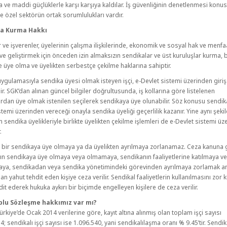
a ve maddi güçlüklerle karşı karşıya kaldılar. İş güvenliğinin denetlenmesi kon
ve özel sektörün ortak sorumlulukları vardır.
ka Kurma Hakkı
r ve işverenler, üyelerinin çalışma ilişkilerinde, ekonomik ve sosyal hak ve menfaa
e geliştirmek için önceden izin almaksızın sendikalar ve üst kuruluşlar kurma, 
 üye olma ve üyelikten serbestçe çekilme haklarına sahiptir.
uygulamasıyla sendika üyesi olmak isteyen işçi, e-Devlet sistemi üzerinden giri
lir. SGK’dan alınan güncel bilgiler doğrultusunda, iş kollarına göre listelenen
rdan üye olmak istenilen seçilerek sendikaya üye olunabilir. Söz konusu sendik
stemi üzerinden vereceği onayla sendika üyeliği geçerlilik kazanır. Yine aynı şeki
 sendika üyelikleriyle birlikte üyelikten çekilme işlemleri de e-Devlet sistemi ü
.
 bir sendikaya üye olmaya ya da üyelikten ayrılmaya zorlanamaz. Ceza kanuna 
rın sendikaya üye olmaya veya olmamaya, sendikanın faaliyetlerine katılmaya v
aya, sendikadan veya sendika yönetimindeki görevinden ayrılmaya zorlamak am
an yahut tehdit eden kişiye ceza verilir. Sendikal faaliyetlerin kullanılmasını zor 
dit ederek hukuka aykırı bir biçimde engelleyen kişilere de ceza verilir.
plu Sözleşme hakkımız var mı?
ürkiye’de Ocak 2014 verilerine göre, kayıt altına alınmış olan toplam işçi sayısı
4; sendikalı işçi sayısı ise 1.096.540, yani sendikalılaşma oranı % 9.45’tir. Sendik