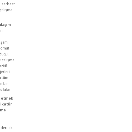
n serbest
 çalışma
adaşım
nı
yaşam
 somut
lduğu,
ve çalışma
zitif
erleri
n tüm
n bir
 kılar.
to etmek
rikatür
eme
e dernek