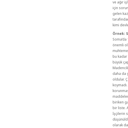
ve ağır i
için soru
gelen kaz
tarafında
kimi devl
Örnek: 
Soma’da 1
önemli ol
muhtemele
bu kadar
büyük çap
Madencili
daha da 
oldular. Ç
koymadı. 
korunması
maddeler 
biriken g
bir liste
İşçilerin
düşünüld
olarak da