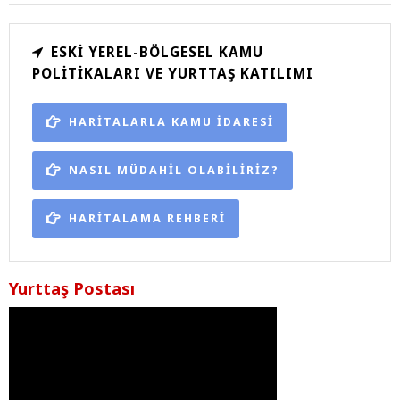
ESKI YEREL-BÖLGESEL KAMU
POLITIKALARI VE YURTTAŞ KATILIMI
HARİTALARLA KAMU İDARESİ
NASIL MÜDAHİL OLABİLİRİZ?
HARİTALAMA REHBERİ
Yurttaş Postası