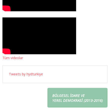
Tüm videolar
Tweets by hydturkiye
BÖLGESEL İDARE VE
YEREL DEMOKRASİ (2013-2016)