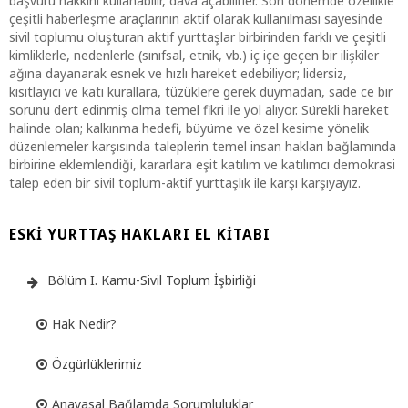
başvuru hakkını kullanabilir, dava açabilirler. Son dönemde özellikle
çeşitli haberleşme araçlarının aktif olarak kullanılması sayesinde
sivil toplumu oluşturan aktif yurttaşlar birbirinden farklı ve çeşitli
kimliklerle, nedenlerle (sınıfsal, etnik, vb.) iç içe geçen bir ilişkiler
ağına dayanarak esnek ve hızlı hareket edebiliyor; lidersiz,
kısıtlayıcı ve katı kurallara, tüzüklere gerek duymadan, sade ce bir
sorunu dert edinmiş olma temel fikri ile yol alıyor. Sürekli hareket
halinde olan; kalkınma hedefi, büyüme ve özel kesime yönelik
düzenlemeler karşısında taleplerin temel insan hakları bağlamında
birbirine eklemlendiği, kararlara eşit katılım ve katılımcı demokrasi
talep eden bir sivil toplum-aktif yurttaşlık ile karşı karşıyayız.
ESKI YURTTAŞ HAKLARI EL KITABI
Bölüm I. Kamu-Sivil Toplum İşbirliği
Hak Nedir?
Özgürlüklerimiz
Anayasal Bağlamda Sorumluluklar