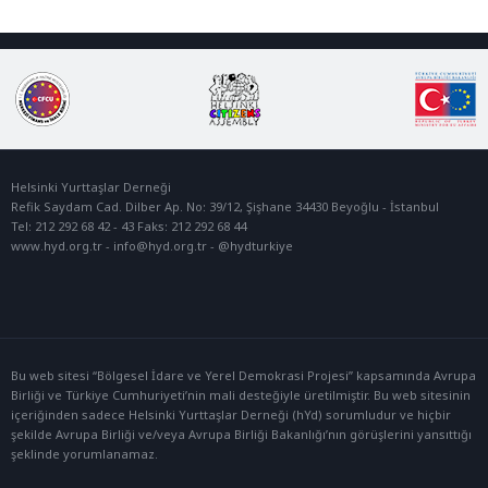
Helsinki Yurttaşlar Derneği
Refik Saydam Cad. Dilber Ap. No: 39/12, Şişhane 34430 Beyoğlu - İstanbul
Tel: 212 292 68 42 - 43 Faks: 212 292 68 44
www.hyd.org.tr -
info@hyd.org.tr
- @hydturkiye
Bu web sitesi “Bölgesel İdare ve Yerel Demokrasi Projesi” kapsamında Avrupa
Birliği ve Türkiye Cumhuriyeti’nin mali desteğiyle üretilmiştir. Bu web sitesinin
içeriğinden sadece Helsinki Yurttaşlar Derneği (hYd) sorumludur ve hiçbir
şekilde Avrupa Birliği ve/veya Avrupa Birliği Bakanlığı’nın görüşlerini yansıttığı
şeklinde yorumlanamaz.