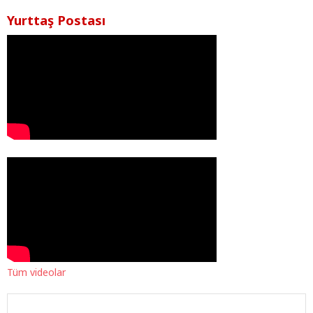
Yurttaş Postası
Tüm videolar