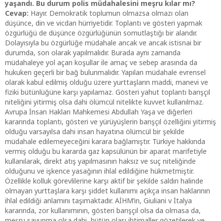
yaşandı. Bu durum polis müdahalesini meşru kılar mı?
Cevap:
Hayır. Demokratik toplumun olmazsa olmazı olan
düşünce, din ve vicdan hürriyetidir. Toplantı ve gösteri yapmak
özgürlüğü de düşünce özgürlüğünün somutlaştığı bir alandır.
Dolayısıyla bu özgürlüğe müdahale ancak ve ancak istisnai bir
durumda, son olarak yapılmalıdır. Burada aynı zamanda
müdahaleye yol açan koşullar ile amaç ve sebep arasında da
hukuken geçerli bir bağ bulunmalıdır. Yapılan müdahale evrensel
olarak kabul edilmiş olduğu üzere yurttaşların maddi, manevi ve
fiziki bütünlüğüne karşı yapılamaz. Gösteri yahut toplantı barışçıl
niteliğini yitirmiş olsa dahi ölümcül nitelikte kuvvet kullanılmaz.
Avrupa İnsan Hakları Mahkemesi Abdullah Yaşa ve diğerleri
kararında toplantı, gösteri ve yürüyüşlerin barışçıl özelliğini yitirmiş
olduğu varsayılsa dahi insan hayatına ölümcül bir şekilde
müdahale edilemeyeceğini karara bağlamıştır. Türkiye hakkında
vermiş olduğu bu kararda gaz kapsülünün bir aparat marifetiyle
kullanılarak, direkt atış yapılmasının haksız ve suç niteliğinde
olduğunu ve işkence yasağının ihlal edildiğine hükmetmiştir.
Özellikle kolluk görevlilerine karşı aktif bir şekilde saldırı halinde
olmayan yurttaşlara karşı şiddet kullanımı açıkça insan haklarının
ihlal edildiği anlamını taşımaktadır. AİHM’in, Giuliani v İtalya
kararında, zor kullanımının, gösteri barışçıl olsa da olmasa da,
meşru savunma olsa dahi, bütün olası ihtimaller gözetilerek ve