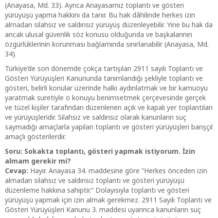
(Anayasa, Md. 33). Ayrıca Anayasamız toplantı ve gösteri
yürüyüşü yapma hakkını da tanır. Bu hak dâhilinde herkes izin
almadan silahsız ve saldırısız yürüyüş düzenleyebilir. Yine bu hak da
ancak ulusal güvenlik söz konusu olduğunda ve başkalarının
özgürlüklerinin korunması bağlamında sınırlanabilir (Anayasa, Md.
34).
Türkiye’de son dönemde çokça tartışılan 2911 sayılı Toplantı ve
Gösteri Yürüyüşleri Kanununda tanımlandığı şekliyle toplantı ve
gösteri, belirli konular üzerinde halkı aydınlatmak ve bir kamuoyu
yaratmak suretiyle o konuyu benimsetmek çerçevesinde gerçek
ve tüzel kişiler tarafından düzenlenen açık ve kapalı yer toplantıları
ve yürüyüşleridir. Silahsız ve saldırısız olarak kanunların suç
saymadığı amaçlarla yapılan toplantı ve gösteri yürüyüşleri barışçıl
amaçlı gösterilerdir.
Soru: Sokakta toplantı, gösteri yapmak istiyorum. İzin
almam gerekir mi?
Cevap:
Hayır. Anayasa 34. maddesine göre “Herkes önceden izin
almadan silahsız ve saldırısız toplantı ve gösteri yürüyüşü
düzenleme hakkına sahiptir.” Dolayısıyla toplantı ve gösteri
yürüyüşü yapmak için izin almak gerekmez. 2911 Sayılı Toplantı ve
Gösteri Yürüyüşleri Kanunu 3. maddesi uyarınca kanunların suç