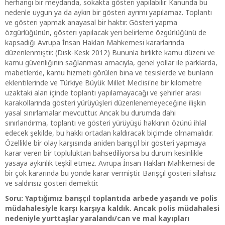
herhangi bir meydanda, sokakta gösteri yapılabilir. Kanunda bu
nedenle uygun ya da aykırı bir gösteri ayrımı yapılamaz. Toplantı
ve gösteri yapmak anayasal bir haktır. Gösteri yapma
özgürlüğünün, gösteri yapılacak yeri belirleme özgürlüğünü de
kapsadığı Avrupa İnsan Hakları Mahkemesi kararlarında
düzenlenmiştir. (Disk-Kesk 2012) Bununla birlikte kamu düzeni ve
kamu güvenliğinin sağlanması amacıyla, genel yollar ile parklarda,
mabetlerde, kamu hizmeti görülen bina ve tesislerde ve bunların
eklentilerinde ve Türkiye Büyük Millet Meclisi'ne bir kilometre
uzaktaki alan içinde toplantı yapılamayacağı ve şehirler arası
karakollarında gösteri yürüyüşleri düzenlenemeyeceğine ilişkin
yasal sınırlamalar mevcuttur. Ancak bu durumda dahi
sınırlandırma, toplantı ve gösteri yürüyüşü hakkının özünü ihlal
edecek şekilde, bu hakkı ortadan kaldıracak biçimde olmamalıdır.
Özellikle bir olay karşısında aniden barışçıl bir gösteri yapmaya
karar veren bir topluluktan bahsediliyorsa bu durum kesinlikle
yasaya aykırılık teşkil etmez. Avrupa İnsan Hakları Mahkemesi de
bir çok kararında bu yönde karar vermiştir. Barışçıl gösteri silahsız
ve saldırısız gösteri demektir.
Soru: Yaptığımız barışçıl toplantıda arbede yaşandı ve polis
müdahalesiyle karşı karşıya kaldık. Ancak polis müdahalesi
nedeniyle yurttaşlar yaralandı/can ve mal kayıpları