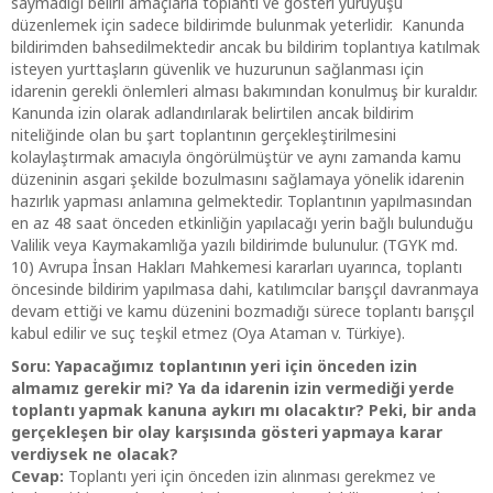
saymadığı belirli amaçlarla toplantı ve gösteri yürüyüşü
düzenlemek için sadece bildirimde bulunmak yeterlidir. Kanunda
bildirimden bahsedilmektedir ancak bu bildirim toplantıya katılmak
isteyen yurttaşların güvenlik ve huzurunun sağlanması için
idarenin gerekli önlemleri alması bakımından konulmuş bir kuraldır.
Kanunda izin olarak adlandırılarak belirtilen ancak bildirim
niteliğinde olan bu şart toplantının gerçekleştirilmesini
kolaylaştırmak amacıyla öngörülmüştür ve aynı zamanda kamu
düzeninin asgari şekilde bozulmasını sağlamaya yönelik idarenin
hazırlık yapması anlamına gelmektedir. Toplantının yapılmasından
en az 48 saat önceden etkinliğin yapılacağı yerin bağlı bulunduğu
Valilik veya Kaymakamlığa yazılı bildirimde bulunulur. (TGYK md.
10) Avrupa İnsan Hakları Mahkemesi kararları uyarınca, toplantı
öncesinde bildirim yapılmasa dahi, katılımcılar barışçıl davranmaya
devam ettiği ve kamu düzenini bozmadığı sürece toplantı barışçıl
kabul edilir ve suç teşkil etmez (Oya Ataman v. Türkiye).
Soru: Yapacağımız toplantının yeri için önceden izin
almamız gerekir mi? Ya da idarenin izin vermediği yerde
toplantı yapmak kanuna aykırı mı olacaktır? Peki, bir anda
gerçekleşen bir olay karşısında gösteri yapmaya karar
verdiysek ne olacak?
Cevap:
Toplantı yeri için önceden izin alınması gerekmez ve