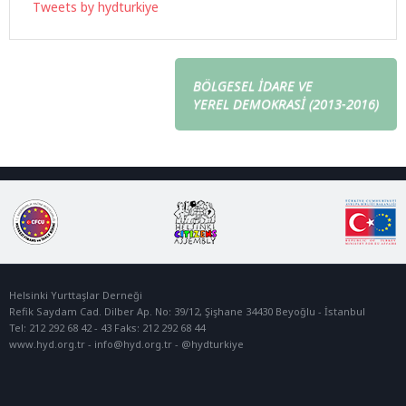
Tweets by hydturkiye
BÖLGESEL İDARE VE
YEREL DEMOKRASİ (2013-2016)
Helsinki Yurttaşlar Derneği
Refik Saydam Cad. Dilber Ap. No: 39/12, Şişhane 34430 Beyoğlu - İstanbul
Tel: 212 292 68 42 - 43 Faks: 212 292 68 44
www.hyd.org.tr -
info@hyd.org.tr
- @hydturkiye