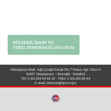
BÖLGESEL İDARE VE
YEREL DEMOKRASİ (2013-2016)
Gümüşsuyu Mah. Ağa Çırağı Sokak No:7 Pamir Apt. Daire:3
34437 Gümüşsuyu – Beyoğlu - İstanbul
Tel: 0 212 292 68 42-43 - Faks: 0 212 292 68 44
E-mail:
iletisim@hyd.org.tr