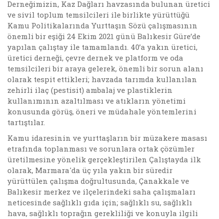
Derneğimizin, Kaz Dağları havzasında bulunan üretici
ve sivil toplum temsilcileri ile birlikte yürüttüğü
Kamu Politikalarında Yurttaşın Sözü çalışmasının
önemli bir eşiği 24 Ekim 2021 günü Balıkesir Güre’de
yapılan çalıştay ile tamamlandı. 40’a yakın üretici,
üretici derneği, çevre dernek ve platform ve oda
temsilcileri bir araya gelerek, önemli bir sorun alanı
olarak tespit ettikleri; havzada tarımda kullanılan
zehirli ilaç (pestisit) ambalaj ve plastiklerin
kullanımının azaltılması ve atıkların yönetimi
konusunda görüş, öneri ve müdahale yöntemlerini
tartıştılar.
Kamu idaresinin ve yurttaşların bir müzakere masası
etrafında toplanması ve sorunlara ortak çözümler
üretilmesine yönelik gerçekleştirilen Çalıştayda ilk
olarak, Marmara'da üç yıla yakın bir süredir
yürüttülen çalışma doğrultusunda, Çanakkale ve
Balıkesir merkez ve ilçelerindeki saha çalışmaları
neticesinde sağlıklı gıda için; sağlıklı su, sağlıklı
hava, sağlıklı toprağın gerekliliği ve konuyla ilgili