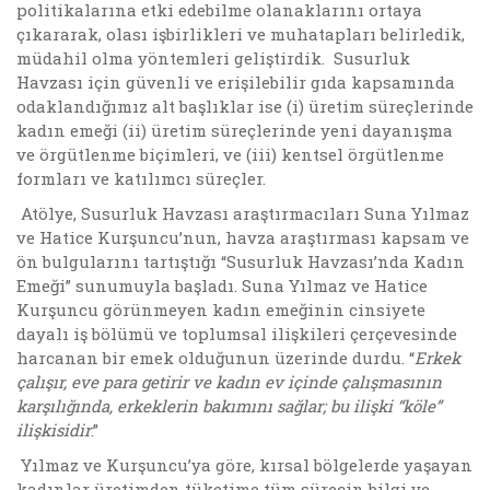
politikalarına etki edebilme olanaklarını ortaya
çıkararak, olası işbirlikleri ve muhatapları belirledik,
müdahil olma yöntemleri geliştirdik. Susurluk
Havzası için güvenli ve erişilebilir gıda kapsamında
odaklandığımız alt başlıklar ise (i) üretim süreçlerinde
kadın emeği (ii) üretim süreçlerinde yeni dayanışma
ve örgütlenme biçimleri, ve (iii) kentsel örgütlenme
formları ve katılımcı süreçler.
Atölye, Susurluk Havzası araştırmacıları Suna Yılmaz
ve Hatice Kurşuncu’nun, havza araştırması kapsam ve
ön bulgularını tartıştığı “Susurluk Havzası’nda Kadın
Emeği” sunumuyla başladı. Suna Yılmaz ve Hatice
Kurşuncu görünmeyen kadın emeğinin cinsiyete
dayalı iş bölümü ve toplumsal ilişkileri çerçevesinde
harcanan bir emek olduğunun üzerinde durdu. “
Erkek
çalışır, eve para getirir ve kadın ev içinde çalışmasının
karşılığında, erkeklerin bakımını sağlar; bu ilişki “köle”
ilişkisidir
.”
Yılmaz ve Kurşuncu’ya göre, kırsal bölgelerde yaşayan
kadınlar üretimden tüketime tüm sürecin bilgi ve