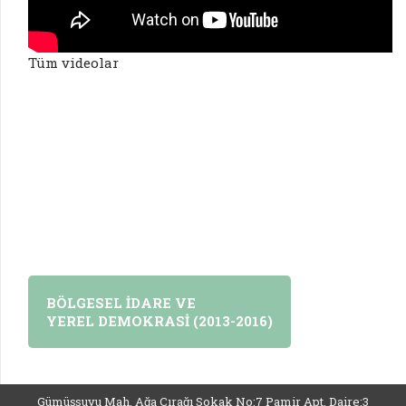
Tüm videolar
BÖLGESEL İDARE VE
YEREL DEMOKRASİ (2013-2016)
Gümüşsuyu Mah. Ağa Çırağı Sokak No:7 Pamir Apt. Daire:3